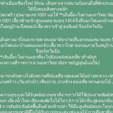
ห่างจากตัวเมืองเชียงใหม่ 35กม. เดินทางจากสนามบินจนถึงที่พัก
ได้ถึงสองเส้นทางหลัก
ม่-พร้าว(หมายเลข 1001 แม่โจ้ **เส้นนี้จะวิ่งผ่านมหาวิทยาลัย
01 เลี้ยวซ้ายเข้าสู่ถนนหมายเลข 1414 ถึงสี่แยกไฟแดงบ้าน
ในหมู่บ้าน ถึงซอย3 เลี้ยวขวาเข้าสู่ ฮอลิเดย์ รีสอร์ท ริมปิง
เดินทางมาถึงแยกบายพาสแม่มาลัย-ปาย(สี่แยกถนนหมายเลข 109
แยกไฟแดง บ้านหนองมะจับ เลี้ยวขวาไปตามถนนภายในหมู่บ้าน ถึง
รีสอร์ท ริมปิง
**เส้นนี้จะวิ่งผ่านแยกที่จะไปยังแหล่งท่องเที่ยวสำคัญๆ
ะสถานที่ราชการ ผ่านมหาวิทยาลัยราชภัฏ(ศูนย์แม่ริม)
ี่สามารถเดินทางไปยังสถานที่ท่องเที่ยวสุดฮอตได้อย่างสะดวก เช่น
ำเภอพร้าว ,เวียงป่าเป้า, เชียงราย, ปางช้าง ท่องเที่ยวสวนดอกไม้
ด้รับความสุข และได้รับพลังธรรมชาติจากการได้ใช้ประสาทสัมผัสท
งนก เสียงน้ำไหล เสียงลมพัดใบไม้ไหว 3.การได้กลิ่น สูดดมกลิ่น
การสัมผัส สัมผัสพื้นดินด้วยเท้าเปล่า ใช้มือลูบสัมผัสและโอบก
นของธรรมชาติที่ไม่ได้รับการปรุงแต่ง เช่น ผลไม้ การดื่มชาท