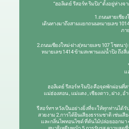
“ฮอลิเดย์ รีสอร์ท ริมปิง“ ตั้งอยู่
1.ถนนสายเชียงให
เดินทางมาถึงสามแยกถนนหมายเลข 1014-10
ภาย
2.ถนนเชียงใหม่-ฝาง(หมายเลข 107 โชตนา) 
หมายเลข 1414 ข้ามสะพานแม่น้ำปิง ถึงสี่
แล
ฮอลิเดย์ รีสอร์ท ริมปิง คือจุดพักผ่อนท
แม่ฮ่องสอน , แม่แตง , เชียงดาว , ฝาง , อ
รีสอร์ทฯ หวังเป็นอย่างยิ่งที่จะให้ทุกท่านไ
สวยงาม 2.การได้ยินเสียงธรรมชาติ เช่นเสีย
และกลิ่นไพทอนไซด์ ที่ต้นไม้ปล่อยออกมา 4.
สมาธิเหยีบหญ้า 5.การรับรส ความสดชื่