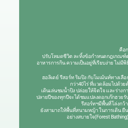
คือ
ปรับโหมดชีวิต ละทิ้งข้อกำหนดกฎเกณฑ์ต่างท
อาหารการกิน ความเป็นอยู่ที่เรียบง่าย ไม่
ฮอลิเดย์ รีสอร์ท ริมปิง กับโมเม้นท์ทางเล
กว่า40ไร่ ที่แวดล้อมไปด้วยต
เดินเล่นชมน้ำปิง ปล่อยให้จิตใจ และร่าง
ปลายปีของทุกปีจะได้ชมแปลงดอกเก๊กฮวยรับฤ
รีสอร์ทฯมีพื้นที่โล่งก
ยังสามาถให้พื้นที่สนามหญ้า ในการเดิน ยื
อย่างสบายใจ(Forest Bathing) พั