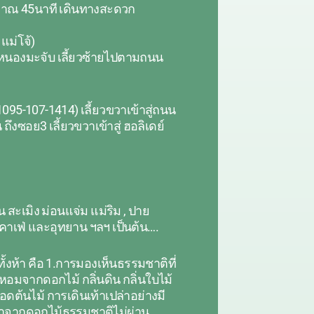
ประมาณ 45นาที เดินทางสะดวก
แม่โจ้)
หนองมะจับ เลี้ยวซ้ายไปตามถนน
5-107-1414) เลี้ยวขวาเข้าสู่ถนน
ซอย3 เลี้ยวขวาเข้าสู่ ฮอลิเดย์
 สะเมิง ม่อนแจ่ม แม่ริม​ , ปาย
 ,คาเฟ่ และอุทยาน ฯลฯ เป็นต้น….
ั้งห้า คือ 1.การมองเห็นธรรมชาติที่
หอมจากดอกไม้ กลิ่นดิน กลิ่นใบไม้
อดต้นไม้ การเดินเท้าเปล่าอย่างมี
ี่มาจากดอกไม้ธรรมชาติไม่ผ่าน